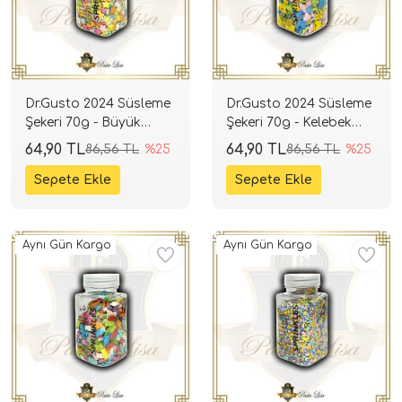
Dr.Gusto 2024 Süsleme
Dr.Gusto 2024 Süsleme
Şekeri 70g - Büyük
Şekeri 70g - Kelebek
Yıldız Mix
Mix (Koyu Ton)
64,90 TL
64,90 TL
86,56 TL
%25
86,56 TL
%25
Aynı Gün Kargo
Aynı Gün Kargo