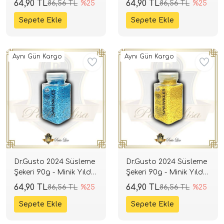
64,90 TL
64,90 TL
86,56 TL
%25
86,56 TL
%25
Aynı Gün Kargo
Aynı Gün Kargo
Dr.Gusto 2024 Süsleme
Dr.Gusto 2024 Süsleme
Şekeri 90g - Minik Yıldız
Şekeri 90g - Minik Yıldız
(Mavi)
(Sarı)
64,90 TL
64,90 TL
86,56 TL
%25
86,56 TL
%25