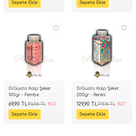
Dr.Gusto Kalp Şeker
Dr.Gusto Kalp Şeker
100gr - Pembe
200gr - Renkli
69,90 TL
129,90 TL
90,56 TL
%22
179,16 TL
%27