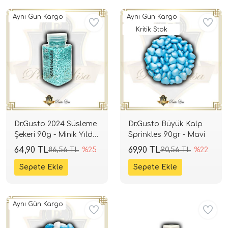
Aynı Gün Kargo
Aynı Gün Kargo
Kritik Stok
Dr.Gusto 2024 Süsleme
Dr.Gusto Büyük Kalp
Şekeri 90g - Minik Yıldız
Sprinkles 90gr - Mavi
(Turkuaz)
64,90 TL
69,90 TL
86,56 TL
%25
90,56 TL
%22
Aynı Gün Kargo