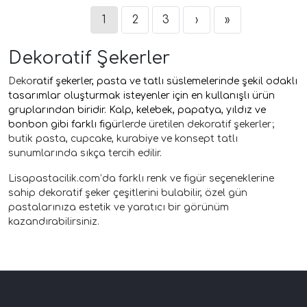
1
2
3
›
»
Dekoratif Şekerler
Deko
ratif şekerler, pasta ve tatlı süslemelerinde şekil odaklı
tasarımlar oluşturmak isteyenler için en kullanışlı ürün
gruplarından biridir.
Kalp
,
kelebek
,
papatya
,
yıldız
ve
bonbon
gibi farklı figü
rlerde üretilen dekoratif şekerler;
butik pasta, cupcake, kurabiye ve konsept tatlı
sunumlarında sıkça tercih edilir.
Lisapastacilik.com’da farklı renk ve figür seçeneklerine
sahip dekoratif şeker çeşitlerini bulabilir, özel gün
pastalarınıza estetik ve yaratıcı bir görünüm
kazandırabilirsiniz.