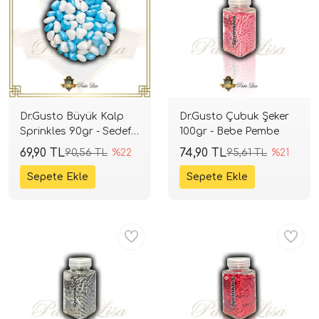
Dr.Gusto Büyük Kalp
Dr.Gusto Çubuk Şeker
Sprinkles 90gr - Sedef -
100gr - Bebe Pembe
Mavi
69,90 TL
74,90 TL
90,56 TL
%22
95,61 TL
%21