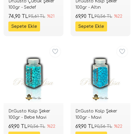
Dr.Gusto Çubuk Şeker
Dr.Gusto Kalp Şeker
100gr - Sedef
100gr - Altın
74,90 TL
69,90 TL
95,61 TL
%21
90,56 TL
%22
Dr.Gusto Kalp Şeker
Dr.Gusto Kalp Şeker
100gr - Bebe Mavi
100gr - Mavi
69,90 TL
69,90 TL
90,56 TL
%22
90,56 TL
%22