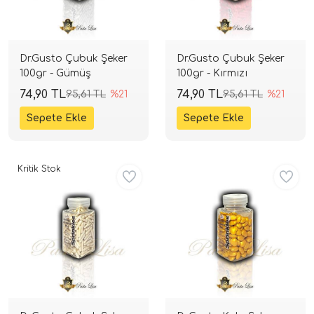
Dr.Gusto Çubuk Şeker
Dr.Gusto Çubuk Şeker
100gr - Gümüş
100gr - Kırmızı
74,90 TL
74,90 TL
95,61 TL
%21
95,61 TL
%21
Kritik Stok