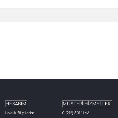
HESABIM
MÜŞTERİ HİZMETLERİ
Üyelik Bilgilerim
0 (212) 501 11 66