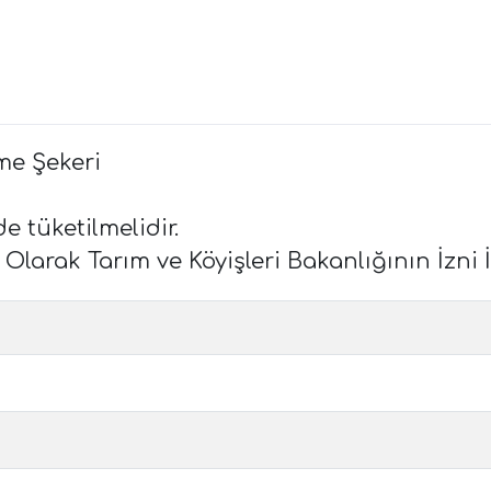
me Şekeri
e tüketilmelidir.
arak Tarım ve Köyişleri Bakanlığının İzni İl