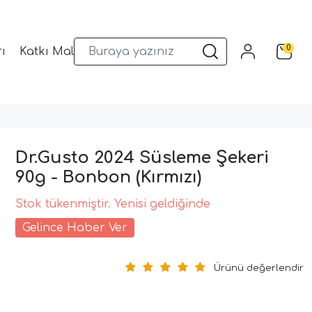
0
ı
Katkı Malzemeleri
Sunum Gereçleri
Kalıplar
Dr.Gusto 2024 Süsleme Şekeri
90g - Bonbon (Kırmızı)
Stok tükenmiştir. Yenisi geldiğinde
Gelince Haber Ver
Ürünü değerlendir