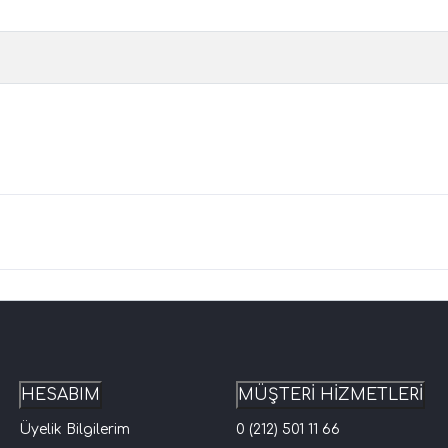
HESABIM
MÜŞTERİ HİZMETLERİ
Üyelik Bilgilerim
0 (212) 501 11 66