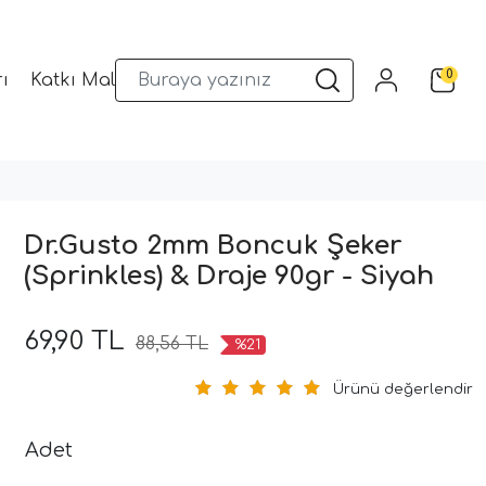
0
ı
Katkı Malzemeleri
Sunum Gereçleri
Kalıplar
Dr.Gusto 2mm Boncuk Şeker
(Sprinkles) & Draje 90gr - Siyah
69,90 TL
88,56 TL
%21
Ürünü değerlendir
Adet