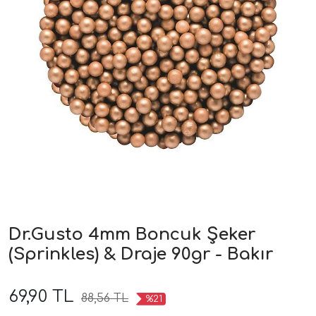
Dr.Gusto 4mm Boncuk Şeker
(Sprinkles) & Draje 90gr - Bakır
69,90 TL
88,56 TL
%21