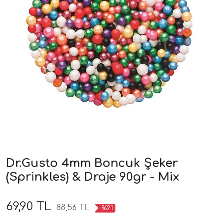
Dr.Gusto 4mm Boncuk Şeker
(Sprinkles) & Draje 90gr - Mix
69,90 TL
88,56 TL
%21