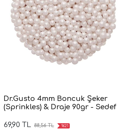
Dr.Gusto 4mm Boncuk Şeker
(Sprinkles) & Draje 90gr - Sedef
69,90 TL
88,56 TL
%21