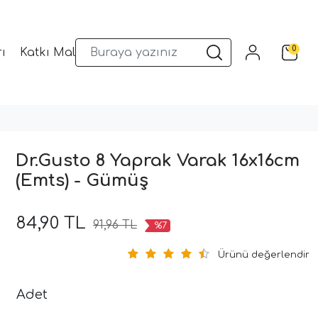
0
ı
Katkı Malzemeleri
Sunum Gereçleri
Kalıplar
Dr.Gusto 8 Yaprak Varak 16x16cm
(Emts) - Gümüş
84,90 TL
91,96 TL
%7
Ürünü değerlendir
Adet