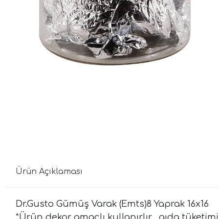
Ürün Açıklaması
Dr.Gusto Gümüş Varak (Emts)8 Yaprak 16x16
*Ürün dekor amaçlı kullanırlır , gıda tüketim