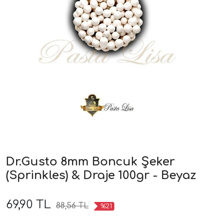
Dr.Gusto 8mm Boncuk Şeker
(Sprinkles) & Draje 100gr - Beyaz
69,90 TL
88,56 TL
%21