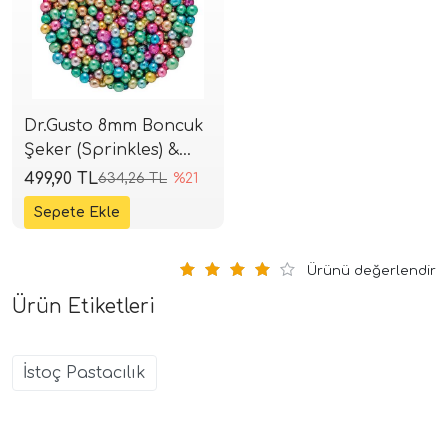
Dr.Gusto 8mm Boncuk
Şeker (Sprinkles) &
Draje 1kg - Mix
499,90 TL
634,26 TL
%21
Ürünü değerlendir
Ürün Etiketleri
İstoç Pastacılık