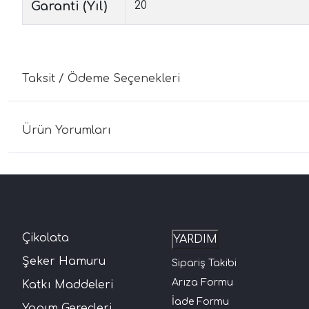
Garanti (Yıl)
20
Taksit / Ödeme Seçenekleri
Ürün Yorumları
Çikolata
YARDIM
Şeker Hamuru
Sipariş Takibi
Arıza Formu
Katkı Maddeleri
İade Formu
Yapım Gereçleri