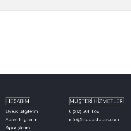
HESABIM
MÜŞTERİ HİZMETLERİ
Üyelik Bilgilerim
0 (212) 501 11 66
Adres Bilgilerim
info@lisapastacilik.com
Siparişlerim