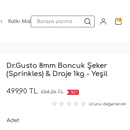
0
ı
Katkı Malzemeleri
Sunum Gereçleri
Kalıplar
Dr.Gusto 8mm Boncuk Şeker
(Sprinkles) & Draje 1kg - Yeşil
499,90 TL
634,26 TL
%21
Ürünü değerlendir
Adet