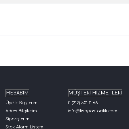
HESABIM
MÜŞTERİ HİZMETLERİ
Üyelik Bilgilerim
0 (212) 501 11 66
Adres Bilgilerim
info@lisapastacilik.com
Siparişlerim
Stok Alarm Listem