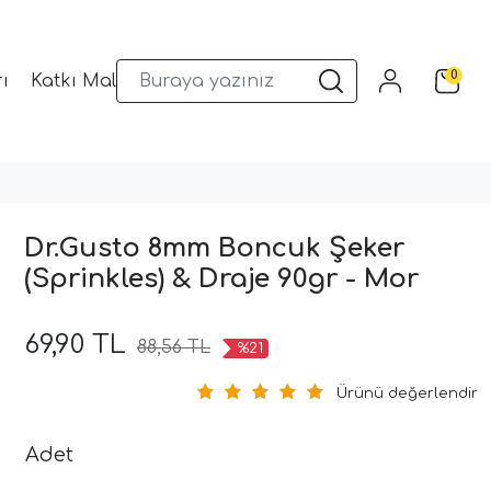
0
ı
Katkı Malzemeleri
Sunum Gereçleri
Kalıplar
Dr.Gusto 8mm Boncuk Şeker
(Sprinkles) & Draje 90gr - Mor
69,90 TL
88,56 TL
%21
Ürünü değerlendir
Adet