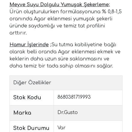
Meyve Suyu Dolgulu Yumuşak Şekerleme
;
Ürün oluşturulurken formülasyonuna % 0,8-1,5
oranında Agar eklenmesi yumuşak şekerli
üründe saydamlığı ve temiz tat profilini
arttırır.
Hamur İşlerinde
;Su tutma kabiliyetine bağlı
olarak belli oranda Agar eklenmesi ekmek ve
keklerin daha uzun süre saklanmasını ve
daha temiz bir tada sahip olmasını sağlar.
Diğer Özellikler
Stok Kodu
8680381719993
Marka
Dr.Gusto
Stok Durumu
Var