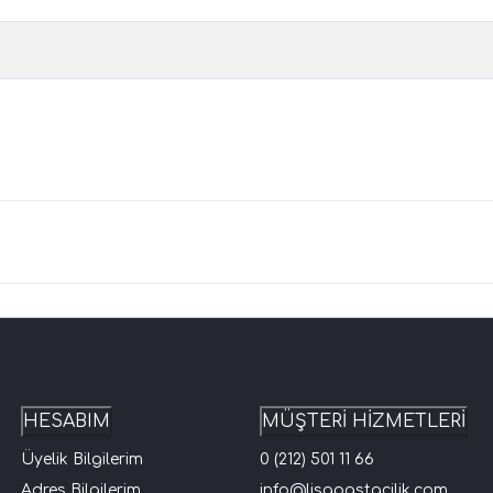
HESABIM
MÜŞTERİ HİZMETLERİ
Üyelik Bilgilerim
0 (212) 501 11 66
Adres Bilgilerim
info@lisapastacilik.com