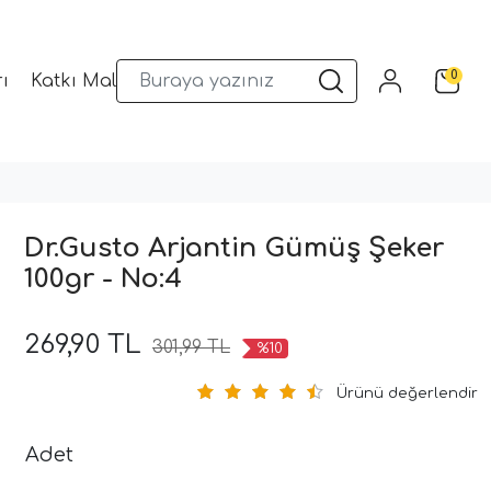
0
ı
Katkı Malzemeleri
Sunum Gereçleri
Kalıplar
Dr.Gusto Arjantin Gümüş Şeker
100gr - No:4
269,90 TL
301,99 TL
%10
Ürünü değerlendir
Adet