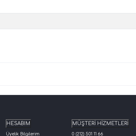
HESABIM
MÜŞTERİ HİZMETLERİ
Üyelik Bilgilerim
0 (212) 501 11 66