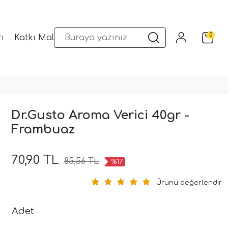
0
ı
Katkı Malzemeleri
Sunum Gereçleri
Kalıplar
Dr.Gusto Aroma Verici 40gr -
Frambuaz
70,90 TL
85,56 TL
%17
Ürünü değerlendir
Adet