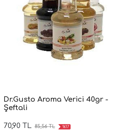
Dr.Gusto Aroma Verici 40gr -
Şeftali
70,90 TL
85,56 TL
%17