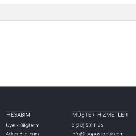
HESABIM
MÜŞTERİ HİZMETLERİ
Üyelik Bilgilerim
0 (212) 501 11 66
Adres Bilgilerim
info@lisapastacilik.com