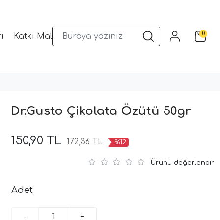
0
ı
Katkı Malzemeleri
Sunum Gereçleri
Kalıplar
Dr.Gusto Çikolata Özütü 50gr
150,90 TL
172,36 TL
%12
Ürünü değerlendir
Adet
-
+