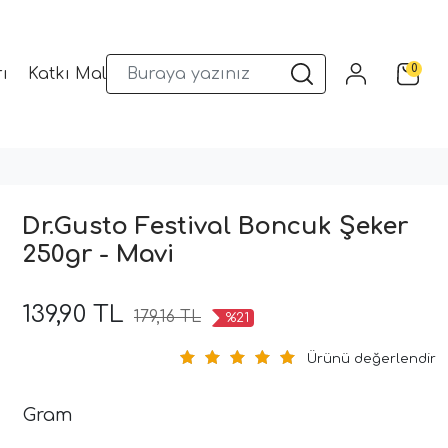
0
ı
Katkı Malzemeleri
Sunum Gereçleri
Kalıplar
Dr.Gusto Festival Boncuk Şeker
250gr - Mavi
139,90 TL
179,16 TL
%21
Ürünü değerlendir
Gram