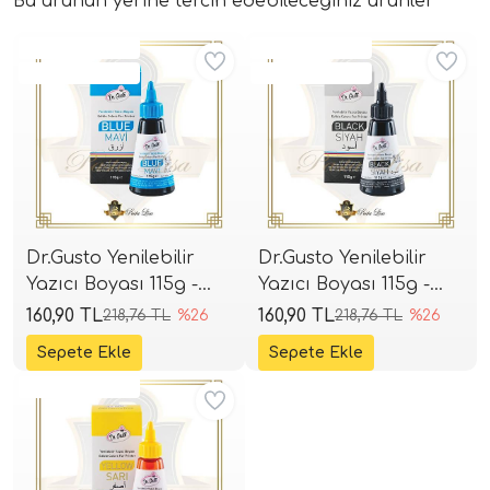
Bu ürünün yerine tercih edebileceğiniz ürünler
Aynı Gün Kargo
Aynı Gün Kargo
Kritik Stok
Kritik Stok
Dr.Gusto Yenilebilir
Dr.Gusto Yenilebilir
Yazıcı Boyası 115g -
Yazıcı Boyası 115g -
Cyan
Black
160,90 TL
160,90 TL
218,76 TL
%26
218,76 TL
%26
Aynı Gün Kargo