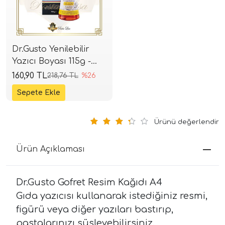
Dr.Gusto Yenilebilir
Yazıcı Boyası 115g -
Yellow
160,90 TL
218,76 TL
%26
Ürünü değerlendir
Ürün Açıklaması
Dr.Gusto Gofret Resim Kağıdı A4
Gıda yazıcısı kullanarak istediğiniz resmi,
figürü veya diğer yazıları bastırıp,
pastalarınızı süsleyebilirsiniz.