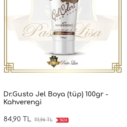
Dr.Gusto Jel Boya (tüp) 100gr -
Kahverengi
84,90 TL
111,96 TL
%24