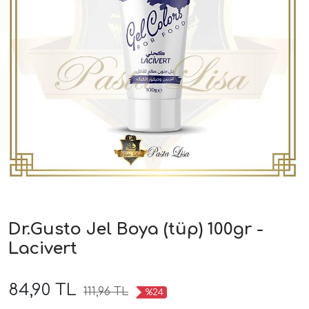
Dr.Gusto Jel Boya (tüp) 100gr -
Lacivert
84,90 TL
111,96 TL
%24