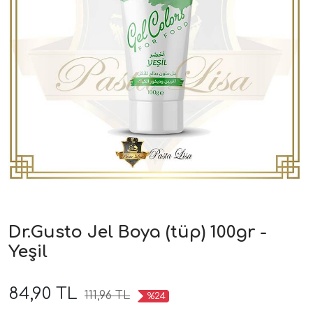
Dr.Gusto Jel Boya (tüp) 100gr -
Yeşil
84,90 TL
111,96 TL
%24