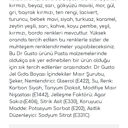
kırmızı, beyaz, sarı, gökyüzü mavisi, mor, gül,
gri, bayrak kırmızı, ten rengi, lacivert,
turuncu, bebek mavi, siyah, turkuaz, karamel,
zeytin yeşili, sarı, kahve, koyu pembe, yeşil,
kırmızı, bordo renkleri mevcuttur. Yüksek
oranda tercih edilen bu renklerle sizler de
muhteşem renklendirmeler yapabileceksiniz.
Bu Dr Gusto ürünü Pasta malzemelerinde
oldukça sık yer edinebilen bir ürün olduğu
için sık tercih edilenler arasındadır. Dr Gusto
Jel Gıda Boyası İçindekiler Mısır Şurubu,
Şeker, Nemlendirici: Gliserol (E422), Su, Renk:
Karbon Siyah, Tanyum Dioksit, Modifiye Mısır
Nişastası (E1442), Jelleşme Faktörü: Agar
Sakızı(E406), Sitrik Asit (E330), Koruyucu
Madde: Potasyum Sorbat (E202), Asitlik
Düzenleyici: Sodyum Sitrat (E331C)