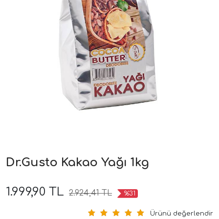
Dr.Gusto Kakao Yağı 1kg
1.999,90 TL
2.924,41 TL
%31
Ürünü değerlendir