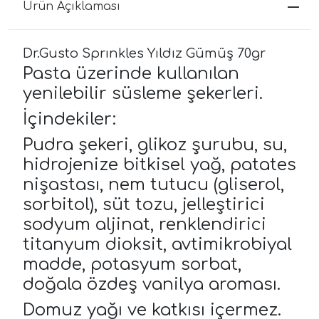
Ürün Açıklaması
Dr.Gusto Sprınkles Yıldız Gümüş 70gr
Pasta üzerinde kullanılan
yenilebilir süsleme şekerleri.
İçindekiler:
Pudra şekeri, glikoz şurubu, su,
hidrojenize bitkisel yağ, patates
nişastası, nem tutucu (gliserol,
sorbitol), süt tozu, jelleştirici
sodyum aljinat, renklendirici
titanyum dioksit, avtimikrobiyal
madde, potasyum sorbat,
doğala özdeş vanilya aroması.
Domuz yağı ve katkısı içermez.