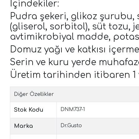
İçindekiler:
Pudra şekeri, glikoz şurubu, 
(gliserol, sorbitol), süt tozu,
avtimikrobiyal madde, potas
Domuz yağı ve katkısı içerme
Serin ve kuru yerde muhafaza
Üretim tarihinden itibaren 1 y
Diğer Özellikler
Stok Kodu
DNM737-1
Marka
Dr.Gusto