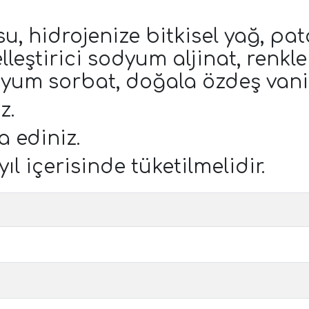
su, hidrojenize bitkisel yağ, pa
 jelleştirici sodyum aljinat, renk
yum sorbat, doğala özdeş vani
z.
 ediniz.
ıl içerisinde tüketilmelidir.