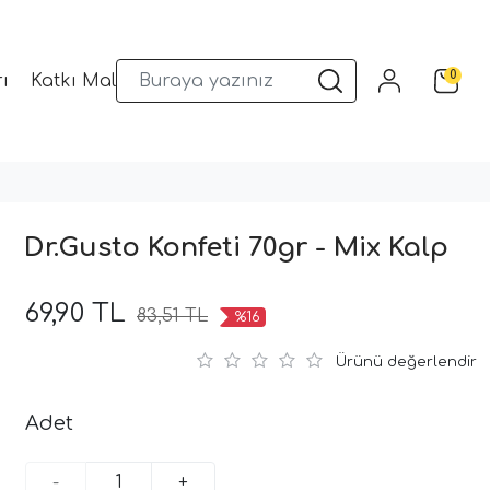
0
ı
Katkı Malzemeleri
Sunum Gereçleri
Kalıplar
Dr.Gusto Konfeti 70gr - Mix Kalp
69,90 TL
83,51 TL
%16
Ürünü değerlendir
Adet
-
+