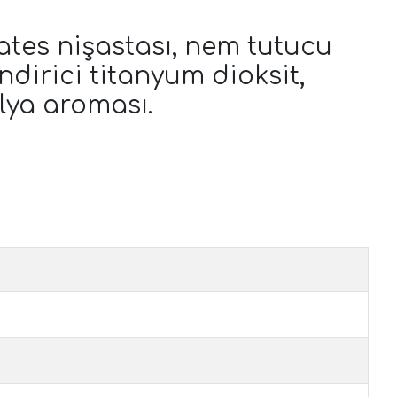
tates nişastası, nem tutucu
lendirici titanyum dioksit,
lya aroması.