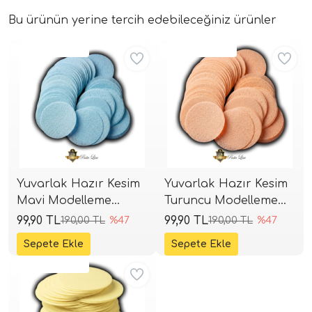
Bu ürünün yerine tercih edebileceğiniz ürünler
Aynı Gün Kargo
Aynı Gün Kargo
Yuvarlak Hazır Kesim
Yuvarlak Hazır Kesim
Mavi Modelleme
Turuncu Modelleme
Kağıdı 5 cm (75 Adet)
Kağıdı 5 cm (75 Adet)
99,90 TL
99,90 TL
190,00 TL
%47
190,00 TL
%47
Aynı Gün Kargo