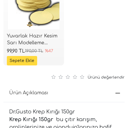
Yuvarlak Hazır Kesim
Sarı Modelleme
Kağıdı 5 cm (75 Adet)
99,90 TL
190,00 TL
%47
Ürünü değerlendir
Ürün Açıklaması
Dr.Gusto Krep Kırığı 150gr
Krep Kırığı 150gr
bu çıtır karışım,
pralinlerinize ve gianduja'larınıza hafif