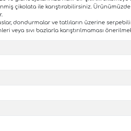
rlenmiş çikolata ile karıştırabilirsiniz. Ürünümüz
.
uslar, dondurmalar ve tatlıların üzerine serpebi
eri veya sıvı bazlarla karıştırılmaması önerilme