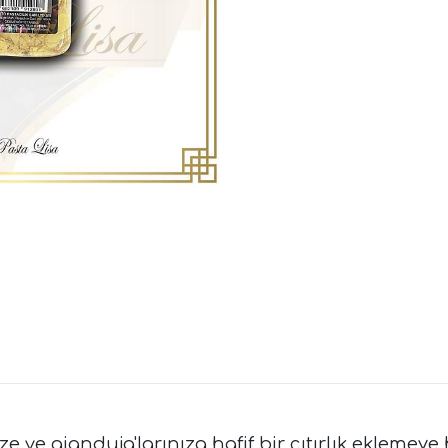
ize ve gianduja'larınıza hafif bir çıtırlık ekleme