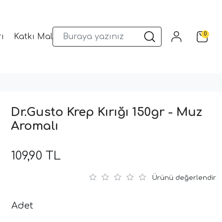
0
ı
Katkı Malzemeleri
Sunum Gereçleri
Kalıplar
Dr.Gusto Krep Kırığı 150gr - Muz
Aromalı
109,90 TL
Ürünü değerlendir
Adet