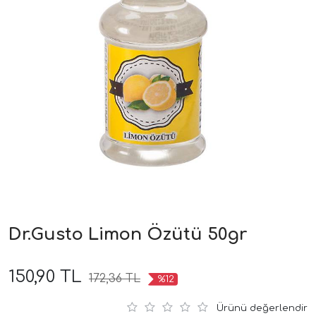
Dr.Gusto Limon Özütü 50gr
150,90 TL
172,36 TL
%12
Ürünü değerlendir