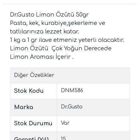
Dr.Gusto Limon Özütü 50gr
Pasta, kek, kurabiye,şekerleme ve
tatlılarınıza lezzet katar.
1 kg a 1 gr ilave etmeniz yeterli olacaktır.
Limon Özütü Çok Yoğun Derecede
Limon Aroması İçerir .
Diğer Özellikler
Stok Kodu
DNM586
Marka
Dr.Gusto
Stok Durumu
Var
Garanti (Yıl)
15