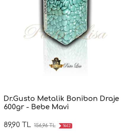
Dr.Gusto Metalik Bonibon Draje
600gr - Bebe Mavi
89,90 TL
156,96 TL
%42