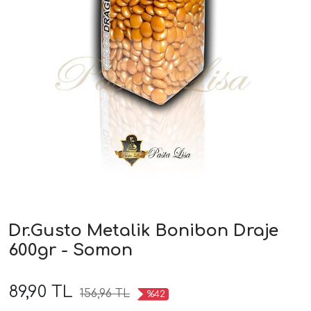
Dr.Gusto Metalik Bonibon Draje
600gr - Somon
89,90 TL
156,96 TL
%42