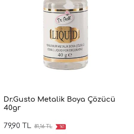
Dr.Gusto Metalik Boya Çözücü
40gr
79,90 TL
81,16 TL
%1