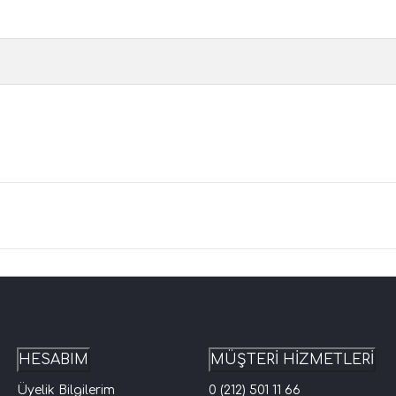
HESABIM
MÜŞTERİ HİZMETLERİ
Üyelik Bilgilerim
0 (212) 501 11 66