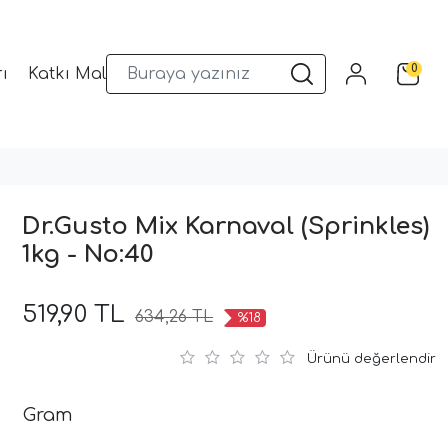
0
ı
Katkı Malzemeleri
Sunum Gereçleri
Kalıplar
Dr.Gusto Mix Karnaval (Sprinkles)
1kg - No:40
519,90 TL
634,26 TL
%18
Ürünü değerlendir
Gram