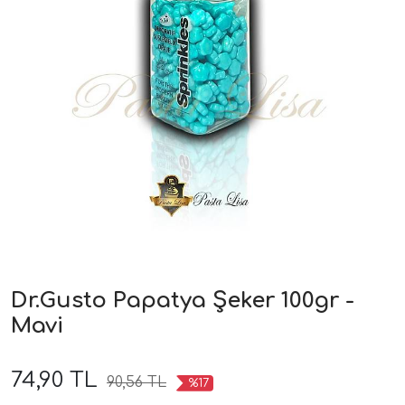
Dr.Gusto Papatya Şeker 100gr -
Mavi
74,90 TL
90,56 TL
%17