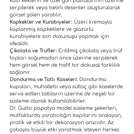
katlı keklerin ve özel gün pastalarının üzerine
serpilerek veya belirli desenler oluşturularak
görsel şölen yaratılır.
Kapkekler ve Kurabiyeler:
Üzeri kremayla
kaplanmış kapkeklere ve glazürlü
kurabiyelere son dokunuşu yapmak için
idealdir.
Çikolata ve Trüfler:
Eritilmiş çikolata veya trüf
topları soğumadan önce üzerine serpilerek
hem görsel hem de hafif bir dokusal farklılık
sağlanır.
Dondurma ve Tatlı Kaseleri:
Dondurma
kupaları, muhallebi veya sütlaç gibi kaselerde
servis edilen tatlıların üzerine de neşeli bir
süsleme olarak kullanılabilirler.
Dr. Gusto papatya model süsleme şekerleri,
mutfaklarda yaratıcılığın kapılarını aralayan,
pratik ve etkili bir dekorasyon aracıdır. Az
çabayla büyük etki yaratmak isteyen herkes