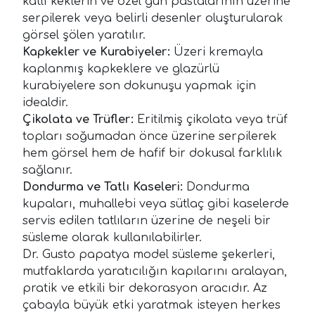
katlı keklerin ve özel gün pastalarının üzerine
serpilerek veya belirli desenler oluşturularak
görsel şölen yaratılır.
Kapkekler ve Kurabiyeler:
Üzeri kremayla
kaplanmış kapkeklere ve glazürlü
kurabiyelere son dokunuşu yapmak için
idealdir.
Çikolata ve Trüfler:
Eritilmiş çikolata veya trüf
topları soğumadan önce üzerine serpilerek
hem görsel hem de hafif bir dokusal farklılık
sağlanır.
Dondurma ve Tatlı Kaseleri:
Dondurma
kupaları, muhallebi veya sütlaç gibi kaselerde
servis edilen tatlıların üzerine de neşeli bir
süsleme olarak kullanılabilirler.
Dr. Gusto papatya model süsleme şekerleri,
mutfaklarda yaratıcılığın kapılarını aralayan,
pratik ve etkili bir dekorasyon aracıdır. Az
çabayla büyük etki yaratmak isteyen herkes