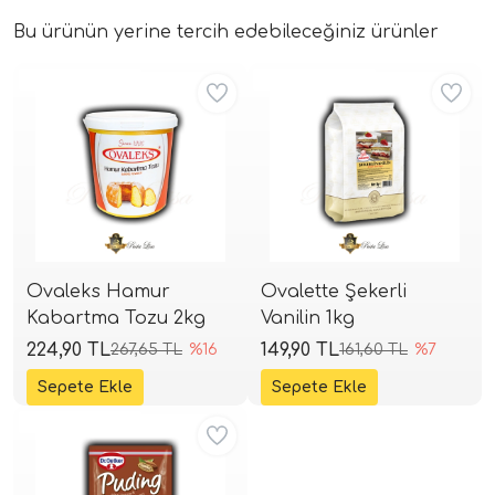
Bu ürünün yerine tercih edebileceğiniz ürünler
Aynı Gün Kargo
Aynı Gün Kargo
Ovaleks Hamur
Ovalette Şekerli
Kabartma Tozu 2kg
Vanilin 1kg
224,90 TL
149,90 TL
267,65 TL
%16
161,60 TL
%7
Aynı Gün Kargo