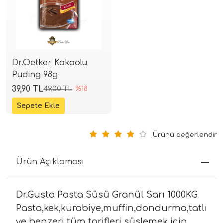
Dr.Oetker Kakaolu
Puding 98g
39,90 TL
49,00 TL
%18
Ürünü değerlendir
Ürün Açıklaması
Dr.Gusto Pasta Süsü Granül Sarı 1000KG
Pasta,kek,kurabiye,muffin,dondurma,tatlı
ve benzeri tüm tarifleri süslemek için