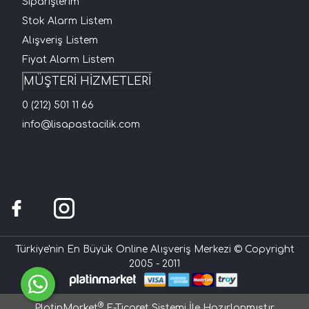
Siparişlerim
Stok Alarm Listem
Alışveriş Listem
Fiyat Alarm Listem
MÜŞTERİ HİZMETLERİ
0 (212) 501 11 66
info@lisapastacilik.com
Türkiye'nin En Büyük Online Alışveriş Merkezi © Copyright
2005 - 2011
®
PlatinMarket
E-Ticaret Sistemi
İle Hazırlanmıştır.