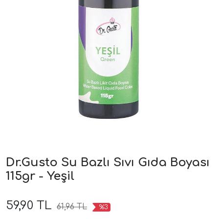
Dr.Gusto Su Bazlı Sıvı Gıda Boyası
115gr - Yeşil
59,90 TL
61,96 TL
%3