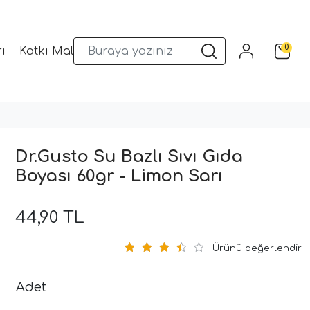
0
ı
Katkı Malzemeleri
Sunum Gereçleri
Kalıplar
Dr.Gusto Su Bazlı Sıvı Gıda
Boyası 60gr - Limon Sarı
44,90 TL
Ürünü değerlendir
Adet