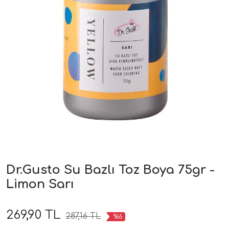
Dr.Gusto Su Bazlı Toz Boya 75gr -
Limon Sarı
269,90 TL
287,16 TL
%6