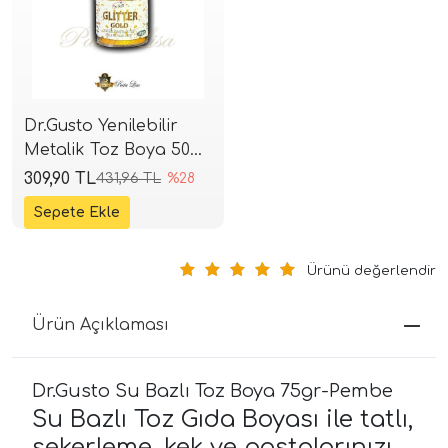
Dr.Gusto Yenilebilir
Metalik Toz Boya 50gr
- Glitter Altın (Extra
309,90 TL
431,96 TL
%28
Parlak)
Ürünü değerlendir
Ürün Açıklaması
Dr.Gusto Su Bazlı Toz Boya 75gr-Pembe
Su Bazlı Toz Gıda Boyası ile tatlı,
şekerleme, kek ve pastalarınızı