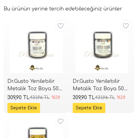
Bu ürünün yerine tercih edebileceğiniz ürünler
Aynı Gün Kargo
Aynı Gün Kargo
Dr.Gusto Yenilebilir
Dr.Gusto Yenilebilir
Metalik Toz Boya 50gr
Metalik Toz Boya 50gr
- Glitter Sedef (Extra
- Glitter Gümüş (Extra
309,90 TL
309,90 TL
431,96 TL
%28
431,96 TL
%28
Parlak)
Parlak)
Aynı Gün Kargo