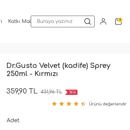
0
ı
Katkı Malzemeleri
Sunum Gereçleri
Kalıplar
Dr.Gusto Velvet (kadife) Sprey
250ml - Kırmızı
359,90 TL
431,96 TL
%16
Ürünü değerlendir
Adet