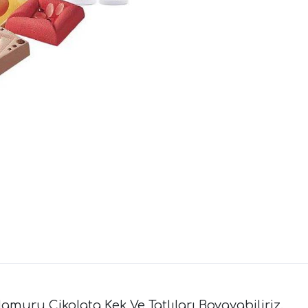
amuru Çikolata Kek Ve Tatlıları Boyayabiliriz.