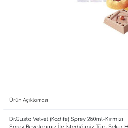
Ürün Açıklaması
Dr.Gusto Velvet (Kadife) Sprey 250ml-Kırmızı
Sprey Boyalarımız İle İstediğimiz Tüm Şeker H