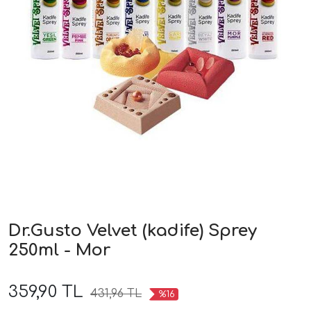
Dr.Gusto Velvet (kadife) Sprey
250ml - Mor
359,90 TL
431,96 TL
%16