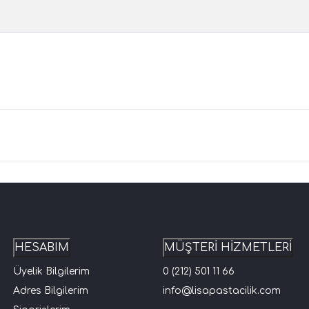
HESABIM
MÜŞTERİ HİZMETLERİ
Üyelik Bilgilerim
0 (212) 501 11 66
Adres Bilgilerim
info@lisapastacilik.com