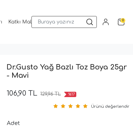
0
ı
Katkı Malzemeleri
Sunum Gereçleri
Kalıplar
Dr.Gusto Yağ Bazlı Toz Boya 25gr
- Mavi
106,90 TL
129,96 TL
%17
Ürünü değerlendir
Adet