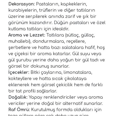
Dekorasyon:
Pastaların, kapkeklerin,
kurabiyelerin, trüflerin ve diğer tatlıların
üzerine serpilerek anında zarif ve şık bir
görünüm kazandırır. Düğün pastaları ve özel
kutlama tatlıları için idealdir.
Aroma ve Lezzet:
Tatlılara (sütlaç, güllaç,
muhallebi), dondurmalara, reçellere,
şerbetlere ve hatta bazı salatalara hafif, hoş
ve çiçeksi bir aroma katarlar. Gül suyu veya
gül şurubu yerine daha yoğun bir gül tadı ve
görsel bir dokunuş sunarlar.
İçecekler:
Bitki çaylarına, limonatalara,
kokteyllere ve hatta sıcak çikolataya
eklenerek hem görsel çekicilik hem de farklı
bir tat profili sağlarlar.
Doğallık:
Yapay renklendiriciler veya aroma
vericiler yerine doğal bir alternatif sunarlar.
Raf Ömrü:
Kurutulmuş formda oldukları için
taze güllere göre çok daha uzun süre