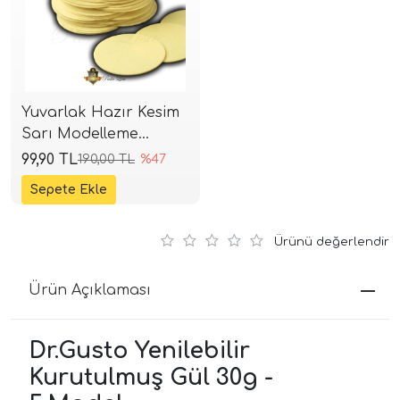
Yuvarlak Hazır Kesim
Sarı Modelleme
Kağıdı 5 cm (75 Adet)
99,90 TL
190,00 TL
%47
Ürünü değerlendir
Ürün Açıklaması
Dr.Gusto Yenilebilir
Kurutulmuş Gül 30g -