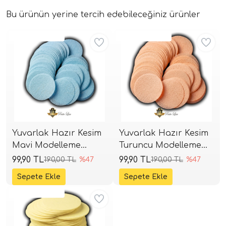
Bu ürünün yerine tercih edebileceğiniz ürünler
Aynı Gün Kargo
Aynı Gün Kargo
Yuvarlak Hazır Kesim
Yuvarlak Hazır Kesim
Mavi Modelleme
Turuncu Modelleme
Kağıdı 5 cm (75 Adet)
Kağıdı 5 cm (75 Adet)
99,90 TL
99,90 TL
190,00 TL
%47
190,00 TL
%47
Aynı Gün Kargo