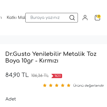
0
ı
Katkı Malzemeleri
Sunum Gereçleri
Kalıplar
Dr.Gusto Yenilebilir Metalik Toz
Boya 10gr - Kırmızı
84,90 TL
106,36 TL
%20
Ürünü değerlendir
Adet