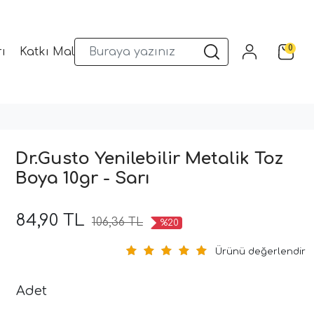
0
ı
Katkı Malzemeleri
Sunum Gereçleri
Kalıplar
Dr.Gusto Yenilebilir Metalik Toz
Boya 10gr - Sarı
84,90 TL
106,36 TL
%20
Ürünü değerlendir
Adet