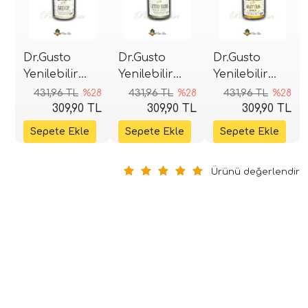
Dr.Gusto
Dr.Gusto
Dr.Gusto
Yenilebilir
Yenilebilir
Yenilebilir
Metalik Toz
Metalik Toz
Metalik Toz
431,96 TL
%28
431,96 TL
%28
431,96 TL
%28
Boya 50gr -
Boya 50gr -
Boya 50gr -
309,90 TL
309,90 TL
309,90 TL
Glitter Sedef
Glitter Gümüş
Glitter Altın
(Extra Parlak)
(Extra Parlak)
(Extra Parlak)
Ürünü değerlendir