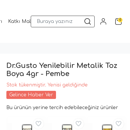
0
ı
Katkı Malzemeleri
Sunum Gereçleri
Kalıplar
Dr.Gusto Yenilebilir Metalik Toz
Boya 4gr - Pembe
Stok tükenmiştir. Yenisi geldiğinde
Gelince Haber Ver
Bu ürünün yerine tercih edebileceğiniz ürünler
Aynı Gün Kargo
Aynı Gün Kargo
Aynı Gün Kargo