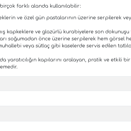
irçok farklı alanda kullanılabilir:
lerin ve özel gün pastalarının üzerine serpilerek veya
ş kapkeklere ve glazürlü kurabiyelere son dokunuşu y
pları soğumadan önce üzerine serpilerek hem görsel hem
allebi veya sütlaç gibi kaselerde servis edilen tatlıla
da yaratıcılığın kapılarını aralayan, pratik ve etkili b
zemedir.