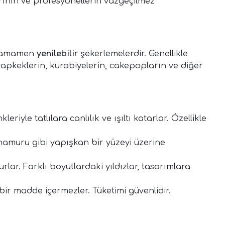
arının ve profesyonellerin vazgeçilmez
, tamamen
yenilebilir
şekerlemelerdir. Genellikle
, kapkeklerin, kurabiyelerin, cakepopların ve diğer
iyle tatlılara canlılık ve ışıltı katarlar. Özellikle
r hamuru gibi yapışkan bir yüzeyi üzerine
urlar. Farklı boyutlardaki yıldızlar, tasarımlara
bir madde içermezler. Tüketimi güvenlidir.