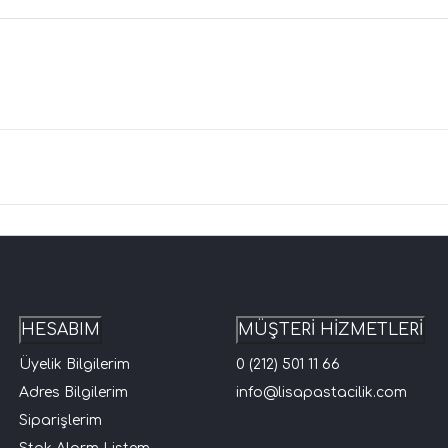
HESABIM
MÜŞTERİ HİZMETLERİ
Üyelik Bilgilerim
0 (212) 501 11 66
Adres Bilgilerim
info@lisapastacilik.com
Siparişlerim