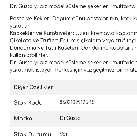
Dr. Gusto yıldız model süsleme şekerleri, mutfakta b
Pasta ve Kekler:
Doğum günü pastalarının, katlı kek
yaratılır.
Kapkekler ve Kurabiyeler:
Üzeri kremayla kaplanmı
Çikolata ve Trüfler:
Eritilmiş çikolata veya trüf to
Dondurma ve Tatlı Kaseleri:
Dondurma kupaları, muh
kullanılabilirler.
Dr. Gusto yıldız model süsleme şekerleri, mutfaklar
yaratmak isteyen herkes için vazgeçilmez bir mal
Diğer Özellikler
Stok Kodu
8682109919548
Marka
Dr.Gusto
Stok Durumu
Var