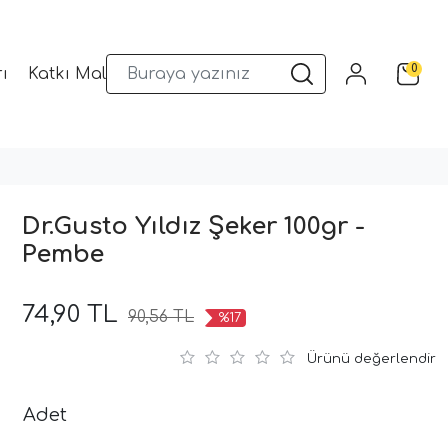
0
ı
Katkı Malzemeleri
Sunum Gereçleri
Kalıplar
Dr.Gusto Yıldız Şeker 100gr -
Pembe
74,90 TL
90,56 TL
%17
Ürünü değerlendir
Adet