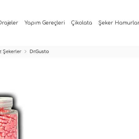
Drajeler
Yapım Gereçleri
Çikolata
Şeker Hamurlar
ız Şekerler
Dr.Gusto