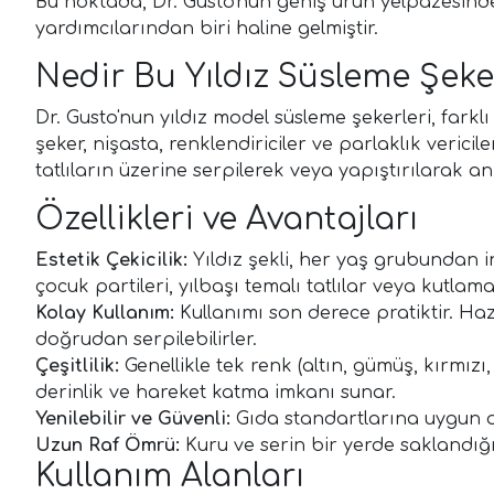
Bu noktada, Dr. Gusto'nun geniş ürün yelpazesind
yardımcılarından biri haline gelmiştir.
Nedir Bu Yıldız Süsleme Şeke
Dr. Gusto'nun yıldız model süsleme şekerleri, fark
şeker, nişasta, renklendiriciler ve parlaklık verici
tatlıların üzerine serpilerek veya yapıştırılarak a
Özellikleri ve Avantajları
Estetik Çekicilik:
Yıldız şekli, her yaş grubundan ins
çocuk partileri, yılbaşı temalı tatlılar veya kutlama
Kolay Kullanım:
Kullanımı son derece pratiktir. Haz
doğrudan serpilebilirler.
Çeşitlilik:
Genellikle tek renk (altın, gümüş, kırmızı,
derinlik ve hareket katma imkanı sunar.
Yenilebilir ve Güvenli:
Gıda standartlarına uygun ol
Uzun Raf Ömrü:
Kuru ve serin bir yerde saklandığı
Kullanım Alanları