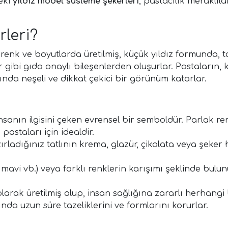
eki
yıldız model süsleme şekerleri
, pastacılık meraklıl
rleri?
lı renk ve boyutlarda üretilmiş, küçük yıldız formunda
ler gibi gıda onaylı bileşenlerden oluşurlar. Pastaların
nında neşeli ve dikkat çekici bir görünüm katarlar.
anın ilgisini çeken evrensel bir semboldür. Parlak renkler
 pastaları için idealdir.
ırladığınız tatlının krema, glazür, çikolata veya şeke
 mavi vb.) veya farklı renklerin karışımı şeklinde bulun
arak üretilmiş olup, insan sağlığına zararlı herhangi 
nda uzun süre tazeliklerini ve formlarını korurlar.