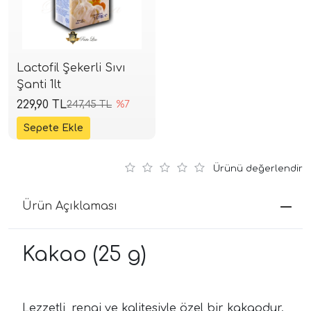
Lactofil Şekerli Sıvı
Şanti 1lt
229,90 TL
247,45 TL
%7
Ürünü değerlendir
Ürün Açıklaması
Kakao (25 g)
Lezzetli, rengi ve kalitesiyle özel bir kakaodur.