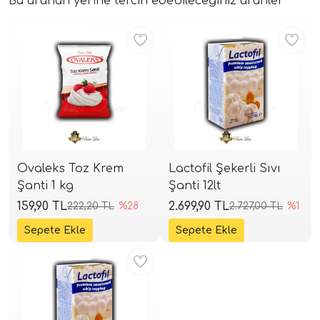
Bu ürünün yerine tercih edebileceğiniz ürünler
Aynı Gün Kargo
Aynı Gün Kargo
Ovaleks Toz Krem
Lactofil Şekerli Sıvı
Şanti 1 kg
Şanti 12lt
159,90 TL
2.699,90 TL
222,20 TL
%28
2.727,00 TL
%1
Aynı Gün Kargo